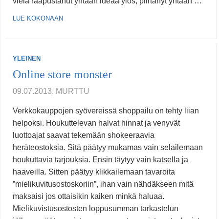
vielä raapustanut yhtään ideaa ylös, piirtänyt yhtään …
LUE KOKONAAN
YLEINEN
Online store monster
09.07.2013, MURTTU
Verkkokauppojen syövereissä shoppailu on tehty liian
helpoksi. Houkuttelevan halvat hinnat ja venyvät
luottoajat saavat tekemään shokeeraavia
heräteostoksia. Sitä päätyy mukamas vain selailemaan
houkuttavia tarjouksia. Ensin täytyy vain katsella ja
haaveilla. Sitten päätyy klikkailemaan tavaroita
”mielikuvitusostoskoriin”, ihan vain nähdäkseen mitä
maksaisi jos ottaisikin kaiken minkä haluaa.
Mielikuvistusostosten loppusumman tarkastelun