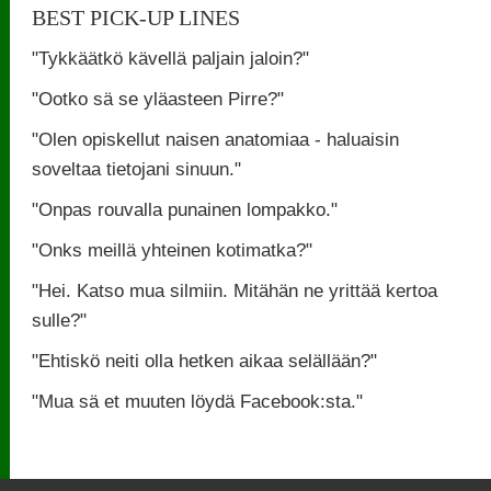
BEST PICK-UP LINES
"Tykkäätkö kävellä paljain jaloin?"
"Ootko sä se yläasteen Pirre?"
"Olen opiskellut naisen anatomiaa - haluaisin
soveltaa tietojani sinuun."
"Onpas rouvalla punainen lompakko."
"Onks meillä yhteinen kotimatka?"
"Hei. Katso mua silmiin. Mitähän ne yrittää kertoa
sulle?"
"Ehtiskö neiti olla hetken aikaa selällään?"
"Mua sä et muuten löydä Facebook:sta."