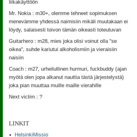
liikakäyttöön
Mr. Nokia : m30+, olemme tehneet sopimuksen
menevämme yhdessä naimisiin mikäli muutakaan ei
löydy, salaisesti toivon tämän oikeasti toteutuvan
Guitarhero : m28, mies joka olisi voinut olla "se
oikea", suhde kariutui alkoholismiin ja vieraisiin
naisiin
Coach : m27, urheilullinen hurmuri, fuckbuddy (ajan
myötä olen jopa alkanut nauttia tästä järjestelystä)
joka pian muuttaa muille maille vierahille
Next victim : ?
LINKIT
HelsinkiMissio