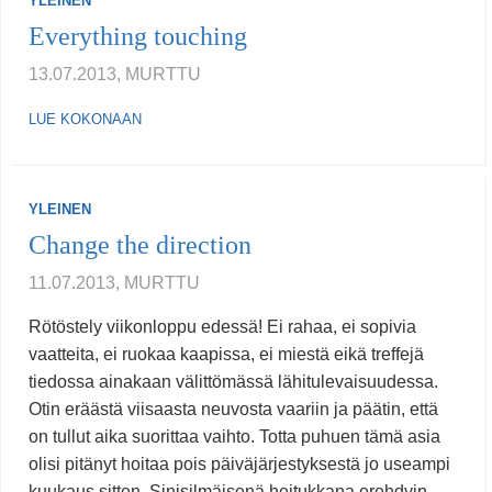
YLEINEN
Everything touching
13.07.2013, MURTTU
LUE KOKONAAN
YLEINEN
Change the direction
11.07.2013, MURTTU
Rötöstely viikonloppu edessä! Ei rahaa, ei sopivia
vaatteita, ei ruokaa kaapissa, ei miestä eikä treffejä
tiedossa ainakaan välittömässä lähitulevaisuudessa.
Otin eräästä viisaasta neuvosta vaariin ja päätin, että
on tullut aika suorittaa vaihto. Totta puhuen tämä asia
olisi pitänyt hoitaa pois päiväjärjestyksestä jo useampi
kuukaus sitten. Sinisilmäisenä heitukkana erehdyin