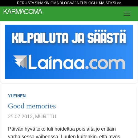
PERUSTA SINÄKIN OMA BLOGAAJA.FI BLOGI ILMAISEKSI >>
KARMACOMA
YLEINEN
Good memories
25.07.2013, MURTTU
Päivän hyvä teko tuli hoidettua pois alta jo erittäin
varhaisessa vaiheessa. Luulen kuitenkin, että myös