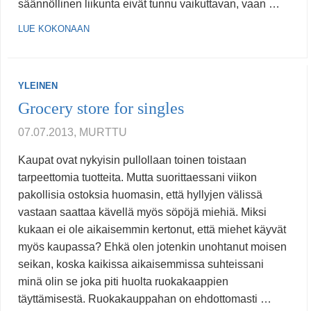
säännöllinen liikunta eivät tunnu vaikuttavan, vaan …
LUE KOKONAAN
YLEINEN
Grocery store for singles
07.07.2013, MURTTU
Kaupat ovat nykyisin pullollaan toinen toistaan
tarpeettomia tuotteita. Mutta suorittaessani viikon
pakollisia ostoksia huomasin, että hyllyjen välissä
vastaan saattaa kävellä myös söpöjä miehiä. Miksi
kukaan ei ole aikaisemmin kertonut, että miehet käyvät
myös kaupassa? Ehkä olen jotenkin unohtanut moisen
seikan, koska kaikissa aikaisemmissa suhteissani
minä olin se joka piti huolta ruokakaappien
täyttämisestä. Ruokakauppahan on ehdottomasti …