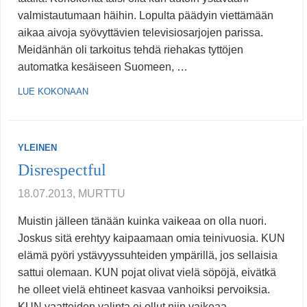
valmistautumaan häihin. Lopulta päädyin viettämään
aikaa aivoja syövyttävien televisiosarjojen parissa.
Meidänhän oli tarkoitus tehdä riehakas tyttöjen
automatka kesäiseen Suomeen, …
LUE KOKONAAN
YLEINEN
Disrespectful
18.07.2013, MURTTU
Muistin jälleen tänään kuinka vaikeaa on olla nuori.
Joskus sitä erehtyy kaipaamaan omia teinivuosia. KUN
elämä pyöri ystävyyssuhteiden ympärillä, jos sellaisia
sattui olemaan. KUN pojat olivat vielä söpöjä, eivätkä
he olleet vielä ehtineet kasvaa vanhoiksi pervoiksia.
KUN vaatteiden valinta ei ollut niin vaikeaa,