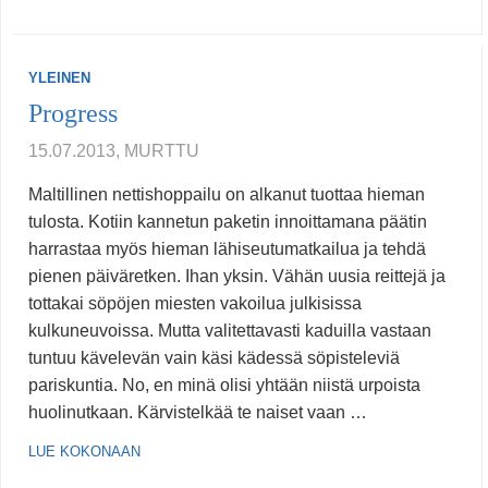
YLEINEN
Progress
15.07.2013, MURTTU
Maltillinen nettishoppailu on alkanut tuottaa hieman
tulosta. Kotiin kannetun paketin innoittamana päätin
harrastaa myös hieman lähiseutumatkailua ja tehdä
pienen päiväretken. Ihan yksin. Vähän uusia reittejä ja
tottakai söpöjen miesten vakoilua julkisissa
kulkuneuvoissa. Mutta valitettavasti kaduilla vastaan
tuntuu kävelevän vain käsi kädessä söpisteleviä
pariskuntia. No, en minä olisi yhtään niistä urpoista
huolinutkaan. Kärvistelkää te naiset vaan …
LUE KOKONAAN