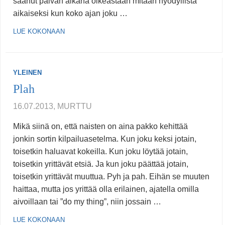
saanut päivän aikana oikeastaan mitään hyödyllistä
aikaiseksi kun koko ajan joku …
LUE KOKONAAN
YLEINEN
Plah
16.07.2013, MURTTU
Mikä siinä on, että naisten on aina pakko kehittää
jonkin sortin kilpailuasetelma. Kun joku keksi jotain,
toisetkin haluavat kokeilla. Kun joku löytää jotain,
toisetkin yrittävät etsiä. Ja kun joku päättää jotain,
toisetkin yrittävät muuttua. Pyh ja pah. Eihän se muuten
haittaa, mutta jos yrittää olla erilainen, ajatella omilla
aivoillaan tai ”do my thing”, niin jossain …
LUE KOKONAAN