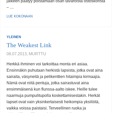
jälkeen päätyy poistamaan osan tavaroista ostoskorista
– …
LUE KOKONAAN
YLEINEN
The Weakest Link
08.07.2013, MURTTU
Herkkä ihminen voi tarkoittaa monta eri asiaa.
Ensinnäkin puhutaan herkistä lapsista, jotka ovat aina
sairaita, väsyneitä ja pelikenttien hitaimpia kirmaajia.
Nämä ovat niitä pentuja, jotka sairastuvat aina
ensimmäisenä kun flunssa-aalto iskee. Heille tulee
naarmuja pumpulitupolla koskettamisestakin. Herkät
lapset ovat vain yksinkertaisesti heikompia yksilöitä,
vaikka voissa paistaisi. Terveellinen ruoka ja