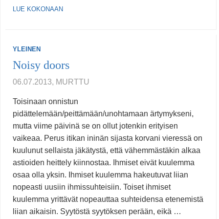
LUE KOKONAAN
YLEINEN
Noisy doors
06.07.2013, MURTTU
Toisinaan onnistun
pidättelemään/peittämään/unohtamaan ärtymykseni,
mutta viime päivinä se on ollut jotenkin erityisen
vaikeaa. Perus itikan ininän sijasta korvani vieressä on
kuulunut sellaista jäkätystä, että vähemmästäkin alkaa
astioiden heittely kiinnostaa. Ihmiset eivät kuulemma
osaa olla yksin. Ihmiset kuulemma hakeutuvat liian
nopeasti uusiin ihmissuhteisiin. Toiset ihmiset
kuulemma yrittävät nopeauttaa suhteidensa etenemistä
liian aikaisin. Syytöstä syytöksen perään, eikä …