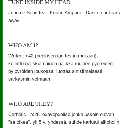
TUNE INSIDE MY HEAD
John de Sohn feat. Kristin Amparo - Dance our tears
away
WHO AM I?
Writer : n42 (henkisen iän testin mukaan),
kolhittu neliskulmainen palikka muiden pyöreiden
pylpyröiden joukossa, luottaa sinisilmäisesti
sarkasmin voimaan
WHO ARE THEY?
Carholic : m28, exavopuoliso jonka uskoin olevan
"se oikea", yli 5 v. yhdessä, suhde kariutui alkoholin