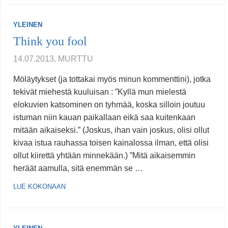
YLEINEN
Think you fool
14.07.2013, MURTTU
Möläytykset (ja tottakai myös minun kommenttini), jotka
tekivät miehestä kuuluisan : ”Kyllä mun mielestä
elokuvien katsominen on tyhmää, koska silloin joutuu
istuman niin kauan paikallaan eikä saa kuitenkaan
mitään aikaiseksi.” (Joskus, ihan vain joskus, olisi ollut
kivaa istua rauhassa toisen kainalossa ilman, että olisi
ollut kiirettä yhtään minnekään.) ”Mitä aikaisemmin
heräät aamulla, sitä enemmän se …
LUE KOKONAAN