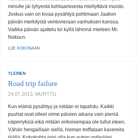
minulle jäi lyhyestä kohtaamisesta miellyttävä muisto.
Joskus vain on kivaa pysähtyä pohtimaan Jaakon
päivän merkitystä ventovieraan vanhuksen kanssa.
Vaikka päivän ajattelu toi kyllä lähinnä mieleen Mr.
Nokia:n.
LUE KOKONAAN
YLEINEN
Road trip failure
24.07.2013, MURTTU
Kun elämä pysähtyy ja mitään ei tapahdu. Kaikki
puuhat ovat olleet viime päivien aikana vain pieniä
näperryksiä eikä mitään erikoisempaa ole tullut eteen.
Vähän hengaillaan siellä, hieman treffataan kavereita
täällä. Kohokohta taisi olla kun autoin ystävääni