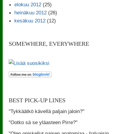
elokuu 2012
(25)
heinäkuu 2012
(26)
kesäkuu 2012
(12)
SOMEWHERE, EVERYWHERE
BEST PICK-UP LINES
"Tykkäätkö kävellä paljain jaloin?"
"Ootko sä se yläasteen Pirre?"
"Olen opiskellut naisen anatomiaa - haluaisin