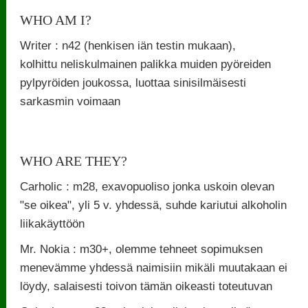
WHO AM I?
Writer : n42 (henkisen iän testin mukaan),
kolhittu neliskulmainen palikka muiden pyöreiden
pylpyröiden joukossa, luottaa sinisilmäisesti
sarkasmin voimaan
WHO ARE THEY?
Carholic : m28, exavopuoliso jonka uskoin olevan
"se oikea", yli 5 v. yhdessä, suhde kariutui alkoholin
liikakäyttöön
Mr. Nokia : m30+, olemme tehneet sopimuksen
menevämme yhdessä naimisiin mikäli muutakaan ei
löydy, salaisesti toivon tämän oikeasti toteutuvan