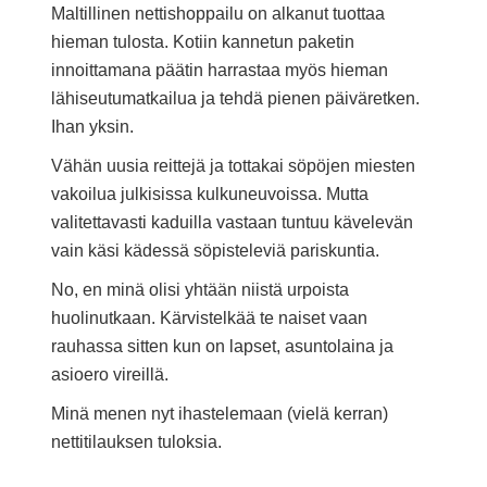
Maltillinen nettishoppailu on alkanut tuottaa
hieman tulosta. Kotiin kannetun paketin
innoittamana päätin harrastaa myös hieman
lähiseutumatkailua ja tehdä pienen päiväretken.
Ihan yksin.
Vähän uusia reittejä ja tottakai söpöjen miesten
vakoilua julkisissa kulkuneuvoissa. Mutta
valitettavasti kaduilla vastaan tuntuu kävelevän
vain käsi kädessä söpisteleviä pariskuntia.
No, en minä olisi yhtään niistä urpoista
huolinutkaan. Kärvistelkää te naiset vaan
rauhassa sitten kun on lapset, asuntolaina ja
asioero vireillä.
Minä menen nyt ihastelemaan (vielä kerran)
nettitilauksen tuloksia.