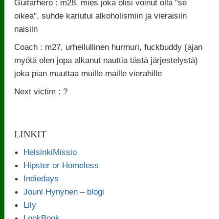
Guitarhero : m28, mies joka olisi voinut olla "se
oikea", suhde kariutui alkoholismiin ja vieraisiin
naisiin
Coach : m27, urheilullinen hurmuri, fuckbuddy (ajan
myötä olen jopa alkanut nauttia tästä järjestelystä)
joka pian muuttaa muille maille vierahille
Next victim : ?
LINKIT
HelsinkiMissio
Hipster or Homeless
Indiedays
Jouni Hynynen – blogi
Lily
LookBook