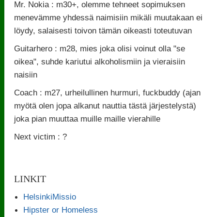
Mr. Nokia : m30+, olemme tehneet sopimuksen
menevämme yhdessä naimisiin mikäli muutakaan ei
löydy, salaisesti toivon tämän oikeasti toteutuvan
Guitarhero : m28, mies joka olisi voinut olla "se
oikea", suhde kariutui alkoholismiin ja vieraisiin
naisiin
Coach : m27, urheilullinen hurmuri, fuckbuddy (ajan
myötä olen jopa alkanut nauttia tästä järjestelystä)
joka pian muuttaa muille maille vierahille
Next victim : ?
LINKIT
HelsinkiMissio
Hipster or Homeless