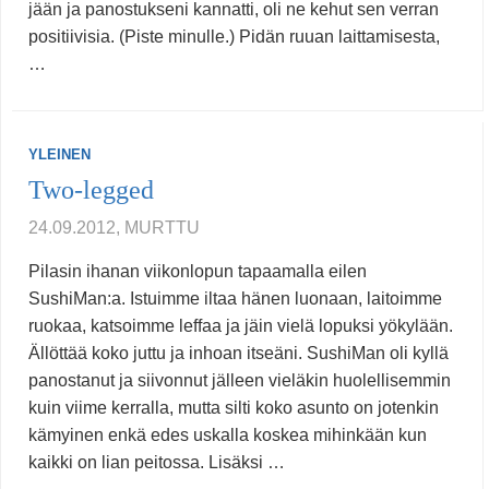
jään ja panostukseni kannatti, oli ne kehut sen verran
positiivisia. (Piste minulle.) Pidän ruuan laittamisesta,
…
YLEINEN
Two-legged
24.09.2012, MURTTU
Pilasin ihanan viikonlopun tapaamalla eilen
SushiMan:a. Istuimme iltaa hänen luonaan, laitoimme
ruokaa, katsoimme leffaa ja jäin vielä lopuksi yökylään.
Ällöttää koko juttu ja inhoan itseäni. SushiMan oli kyllä
panostanut ja siivonnut jälleen vieläkin huolellisemmin
kuin viime kerralla, mutta silti koko asunto on jotenkin
kämyinen enkä edes uskalla koskea mihinkään kun
kaikki on lian peitossa. Lisäksi …