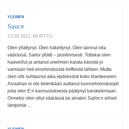
YLEINEN
Sauce
23.09.2012, MURTTU
Olen yllättynyt. Olen häkeltynyt. Olen tainnut olla
väärässä. Sailor yllätti – positiivisesti. Tottakai olen
haaveillut ja antanut unelmien karata käsistä jo
varmaan heti ensimmäisistä treffeistä lähtien. Mutta
olen silti suhtaunut aika epäilevästi koko tilanteeseen.
Asiaahan ei ole tietenkään auttanut luonnehoroskoopit
joita olen E:n kannustuksesta päätynyt lueskelemaan.
Onneksi olen ollut väärässä tai ainakin Sailor:n eiliset
lämpimät …