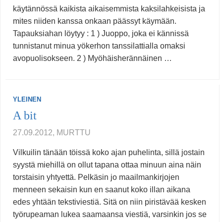
käytännössä kaikista aikaisemmista kaksilahkeisista ja
mites niiden kanssa onkaan päässyt käymään.
Tapauksiahan löytyy : 1 ) Juoppo, joka ei kännissä
tunnistanut minua yökerhon tanssilattialla omaksi
avopuolisokseen. 2 ) Myöhäisherännäinen …
YLEINEN
A bit
27.09.2012, MURTTU
Vilkuilin tänään töissä koko ajan puhelinta, sillä jostain
syystä miehillä on ollut tapana ottaa minuun aina näin
torstaisin yhtyettä. Pelkäsin jo maailmankirjojen
menneen sekaisin kun en saanut koko illan aikana
edes yhtään tekstiviestiä. Sitä on niin piristävää kesken
työrupeaman lukea saamaansa viestiä, varsinkin jos se