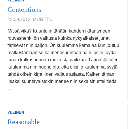
YLEINEN
Contentions
22.09.2012, MURTTU
Missä vika? Kuuntelin tänään kahden ikääntyneen
rouvashenkilön valitusta kuinka nykyaikaiset junat
tärisevät niin paljon. On kuulemma kamalaa kun joutuu
matkustamaan selkä menosuuntaan päin jos ei löydä
junan kulkusuunnan mukaista paikkaa. Tärinästä tulee
kuulemma niin huono olo, että olisi jo kuulemma syytä
tehdä oikein kirjallinen valitus asiasta. Kaiken tämän
lisäksi suuntavaistokin menee niin sekaisin ettei tiedä
…
YLEINEN
Reasonable