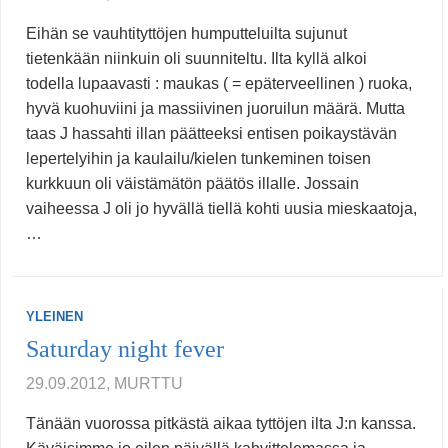
Eihän se vauhtityttöjen humputteluilta sujunut
tietenkään niinkuin oli suunniteltu. Ilta kyllä alkoi
todella lupaavasti : maukas ( = epäterveellinen ) ruoka,
hyvä kuohuviini ja massiivinen juoruilun määrä. Mutta
taas J hassahti illan päätteeksi entisen poikaystävän
lepertelyihin ja kaulailu/kielen tunkeminen toisen
kurkkuun oli väistämätön päätös illalle. Jossain
vaiheessa J oli jo hyvällä tiellä kohti uusia mieskaatoja,
…
YLEINEN
Saturday night fever
29.09.2012, MURTTU
Tänään vuorossa pitkästä aikaa tyttöjen ilta J:n kanssa.