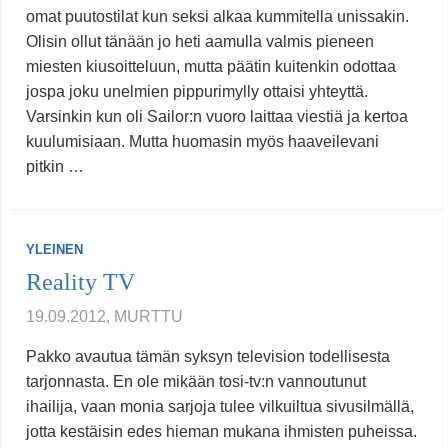
omat puutostilat kun seksi alkaa kummitella unissakin.
Olisin ollut tänään jo heti aamulla valmis pieneen
miesten kiusoitteluun, mutta päätin kuitenkin odottaa
jospa joku unelmien pippurimylly ottaisi yhteyttä.
Varsinkin kun oli Sailor:n vuoro laittaa viestiä ja kertoa
kuulumisiaan. Mutta huomasin myös haaveilevani
pitkin …
YLEINEN
Reality TV
19.09.2012, MURTTU
Pakko avautua tämän syksyn television todellisesta
tarjonnasta. En ole mikään tosi-tv:n vannoutunut
ihailija, vaan monia sarjoja tulee vilkuiltua sivusilmällä,
jotta kestäisin edes hieman mukana ihmisten puheissa.