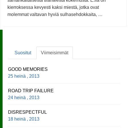
samankaltaisesta tilanteesta kokemusta. E:llä on
kierroksessa kevyesti kaksi miestä, jotka ovat
molemmat valtavan hyviä sulhasehdokkaita, …
Suositut
Viimeisimmät
GOOD MEMORIES
25 heinä , 2013
ROAD TRIP FAILURE
24 heinä , 2013
DISRESPECTFUL
18 heinä , 2013