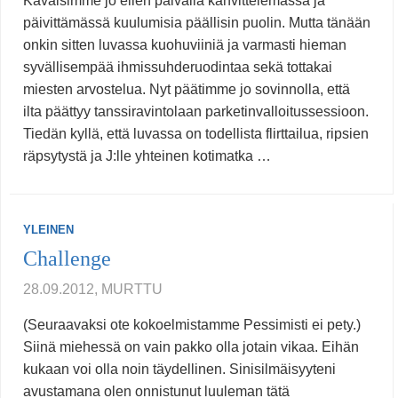
Käväisimme jo eilen päivällä kahvittelemassa ja
päivittämässä kuulumisia päällisin puolin. Mutta tänään
onkin sitten luvassa kuohuviiniä ja varmasti hieman
syvällisempää ihmissuhderuodintaa sekä tottakai
miesten arvostelua. Nyt päätimme jo sovinnolla, että
ilta päättyy tanssiravintolaan parketinvalloitussessioon.
Tiedän kyllä, että luvassa on todellista flirttailua, ripsien
räpsytystä ja J:lle yhteinen kotimatka …
YLEINEN
Challenge
28.09.2012, MURTTU
(Seuraavaksi ote kokoelmistamme Pessimisti ei pety.)
Siinä miehessä on vain pakko olla jotain vikaa. Eihän
kukaan voi olla noin täydellinen. Sinisilmäisyyteni
avustamana olen onnistunut luuleman tätä