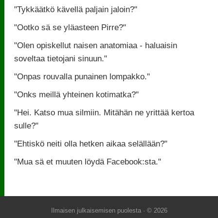
"Tykkäätkö kävellä paljain jaloin?"
"Ootko sä se yläasteen Pirre?"
"Olen opiskellut naisen anatomiaa - haluaisin
soveltaa tietojani sinuun."
"Onpas rouvalla punainen lompakko."
"Onks meillä yhteinen kotimatka?"
"Hei. Katso mua silmiin. Mitähän ne yrittää kertoa
sulle?"
"Ehtiskö neiti olla hetken aikaa selällään?"
"Mua sä et muuten löydä Facebook:sta."
Ilmaisen julkaisemisen puolesta
· © 2026