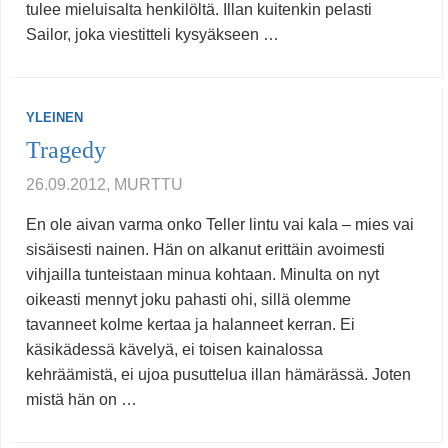
tulee mieluisalta henkilöltä. Illan kuitenkin pelasti
Sailor, joka viestitteli kysyäkseen …
YLEINEN
Tragedy
26.09.2012, MURTTU
En ole aivan varma onko Teller lintu vai kala – mies vai
sisäisesti nainen. Hän on alkanut erittäin avoimesti
vihjailla tunteistaan minua kohtaan. Minulta on nyt
oikeasti mennyt joku pahasti ohi, sillä olemme
tavanneet kolme kertaa ja halanneet kerran. Ei
käsikädessä kävelyä, ei toisen kainalossa
kehräämistä, ei ujoa pusuttelua illan hämärässä. Joten
mistä hän on …