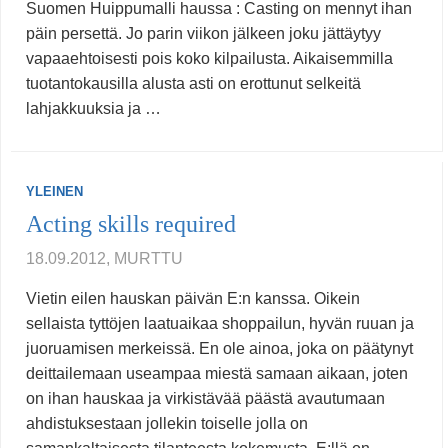
Suomen Huippumalli haussa : Casting on mennyt ihan
päin persettä. Jo parin viikon jälkeen joku jättäytyy
vapaaehtoisesti pois koko kilpailusta. Aikaisemmilla
tuotantokausilla alusta asti on erottunut selkeitä
lahjakkuuksia ja …
YLEINEN
Acting skills required
18.09.2012, MURTTU
Vietin eilen hauskan päivän E:n kanssa. Oikein
sellaista tyttöjen laatuaikaa shoppailun, hyvän ruuan ja
juoruamisen merkeissä. En ole ainoa, joka on päätynyt
deittailemaan useampaa miestä samaan aikaan, joten
on ihan hauskaa ja virkistävää päästä avautumaan
ahdistuksestaan jollekin toiselle jolla on