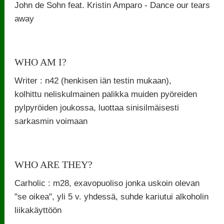
John de Sohn feat. Kristin Amparo - Dance our tears
away
WHO AM I?
Writer : n42 (henkisen iän testin mukaan),
kolhittu neliskulmainen palikka muiden pyöreiden
pylpyröiden joukossa, luottaa sinisilmäisesti
sarkasmin voimaan
WHO ARE THEY?
Carholic : m28, exavopuoliso jonka uskoin olevan
"se oikea", yli 5 v. yhdessä, suhde kariutui alkoholin
liikakäyttöön