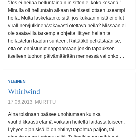
”Jos ei heilaa helluntaina niin sitten ei koko kesänä.”
Minulla oli helluntain aikaan teknisesti ottaen useampi
heila. Mutta lasketaanko sitä, jos kukaan niistä ei ollut
virallinen/julkinen/vakavasti otettava heila? Missään ei
ole saatavilla tarkempia ohjeita liittyen heilan tai
heilastelun laadun suhteen. Riittääkö pelkästään se,
että on onnistunut nappaamaan jonkin tapauksen
itselleen tuohon päivämäärään mennessä vai onko …
YLEINEN
Whirlwind
17.06.2013, MURTTU
Aina toisinaan pääsee unohtumaan kuinka
vauhdikkaasti elämä voikaan heitellä laidasta toiseen.
Lyhyen ajan sisällä on ehtinyt tapahtua paljon, tai