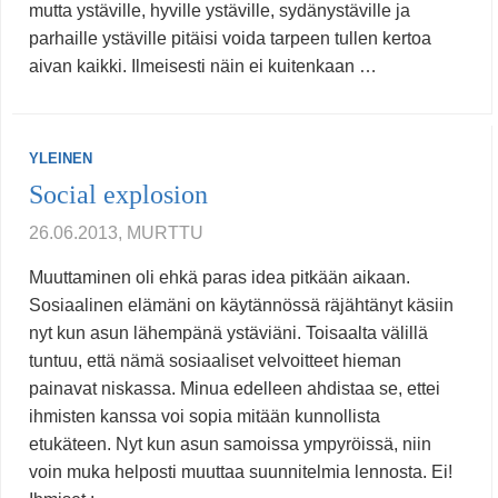
mutta ystäville, hyville ystäville, sydänystäville ja
parhaille ystäville pitäisi voida tarpeen tullen kertoa
aivan kaikki. Ilmeisesti näin ei kuitenkaan …
YLEINEN
Social explosion
26.06.2013, MURTTU
Muuttaminen oli ehkä paras idea pitkään aikaan.
Sosiaalinen elämäni on käytännössä räjähtänyt käsiin
nyt kun asun lähempänä ystäviäni. Toisaalta välillä
tuntuu, että nämä sosiaaliset velvoitteet hieman
painavat niskassa. Minua edelleen ahdistaa se, ettei
ihmisten kanssa voi sopia mitään kunnollista
etukäteen. Nyt kun asun samoissa ympyröissä, niin
voin muka helposti muuttaa suunnitelmia lennosta. Ei!