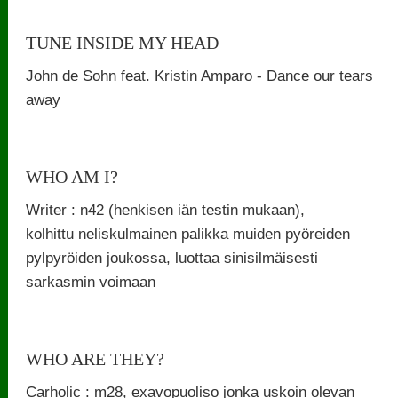
TUNE INSIDE MY HEAD
John de Sohn feat. Kristin Amparo - Dance our tears
away
WHO AM I?
Writer : n42 (henkisen iän testin mukaan),
kolhittu neliskulmainen palikka muiden pyöreiden
pylpyröiden joukossa, luottaa sinisilmäisesti
sarkasmin voimaan
WHO ARE THEY?
Carholic : m28, exavopuoliso jonka uskoin olevan