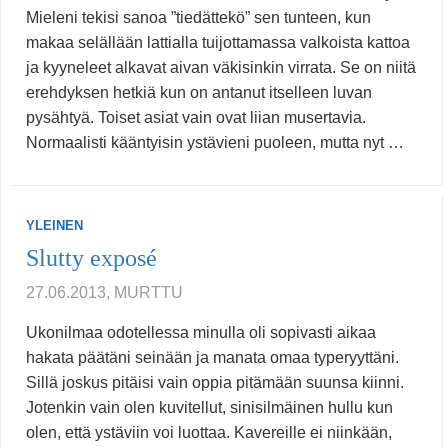
Mieleni tekisi sanoa ”tiedättekö” sen tunteen, kun
makaa selällään lattialla tuijottamassa valkoista kattoa
ja kyyneleet alkavat aivan väkisinkin virrata. Se on niitä
erehdyksen hetkiä kun on antanut itselleen luvan
pysähtyä. Toiset asiat vain ovat liian musertavia.
Normaalisti kääntyisin ystävieni puoleen, mutta nyt …
YLEINEN
Slutty exposé
27.06.2013, MURTTU
Ukonilmaa odotellessa minulla oli sopivasti aikaa
hakata päätäni seinään ja manata omaa typeryyttäni.
Sillä joskus pitäisi vain oppia pitämään suunsa kiinni.
Jotenkin vain olen kuvitellut, sinisilmäinen hullu kun
olen, että ystäviin voi luottaa. Kavereille ei niinkään,