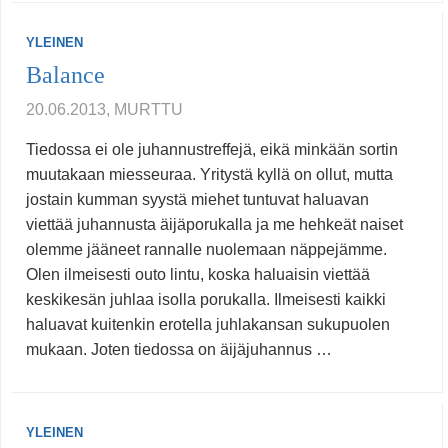
YLEINEN
Balance
20.06.2013, MURTTU
Tiedossa ei ole juhannustreffejä, eikä minkään sortin
muutakaan miesseuraa. Yritystä kyllä on ollut, mutta
jostain kumman syystä miehet tuntuvat haluavan
viettää juhannusta äijäporukalla ja me hehkeät naiset
olemme jääneet rannalle nuolemaan näppejämme.
Olen ilmeisesti outo lintu, koska haluaisin viettää
keskikesän juhlaa isolla porukalla. Ilmeisesti kaikki
haluavat kuitenkin erotella juhlakansan sukupuolen
mukaan. Joten tiedossa on äijäjuhannus …
YLEINEN