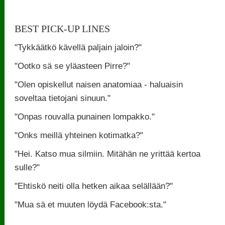
BEST PICK-UP LINES
"Tykkäätkö kävellä paljain jaloin?"
"Ootko sä se yläasteen Pirre?"
"Olen opiskellut naisen anatomiaa - haluaisin
soveltaa tietojani sinuun."
"Onpas rouvalla punainen lompakko."
"Onks meillä yhteinen kotimatka?"
"Hei. Katso mua silmiin. Mitähän ne yrittää kertoa
sulle?"
"Ehtiskö neiti olla hetken aikaa selällään?"
"Mua sä et muuten löydä Facebook:sta."