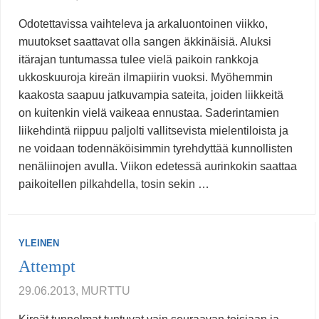
Odotettavissa vaihteleva ja arkaluontoinen viikko,
muutokset saattavat olla sangen äkkinäisiä. Aluksi
itärajan tuntumassa tulee vielä paikoin rankkoja
ukkoskuuroja kireän ilmapiirin vuoksi. Myöhemmin
kaakosta saapuu jatkuvampia sateita, joiden liikkeitä
on kuitenkin vielä vaikeaa ennustaa. Saderintamien
liikehdintä riippuu paljolti vallitsevista mielentiloista ja
ne voidaan todennäköisimmin tyrehdyttää kunnollisten
nenäliinojen avulla. Viikon edetessä aurinkokin saattaa
paikoitellen pilkahdella, tosin sekin …
YLEINEN
Attempt
29.06.2013, MURTTU