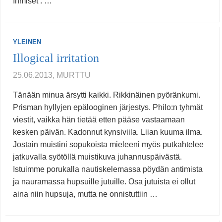
Ihmiset : …
YLEINEN
Illogical irritation
25.06.2013, MURTTU
Tänään minua ärsytti kaikki. Rikkinäinen pyöränkumi.
Prisman hyllyjen epälooginen järjestys. Philo:n tyhmät
viestit, vaikka hän tietää etten pääse vastaamaan
kesken päivän. Kadonnut kynsiviila. Liian kuuma ilma.
Jostain muistini sopukoista mieleeni myös putkahtelee
jatkuvalla syötöllä muistikuva juhannuspäivästä.
Istuimme porukalla nautiskelemassa pöydän antimista
ja nauramassa hupsuille jutuille. Osa jutuista ei ollut
aina niin hupsuja, mutta ne onnistuttiin …