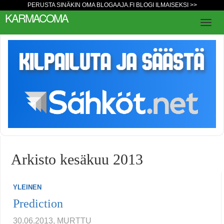
PERUSTA SINÄKIN OMA BLOGAAJA.FI BLOGI ILMAISEKSI >>
KARMACOMA
Arkisto kesäkuu 2013
YLEINEN
Prediction
30.06.2013, MURTTU