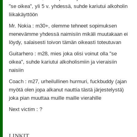
"se oikea", yli 5 v. yhdessä, suhde kariutui alkoholin
liikakäyttöön
Mr. Nokia : m30+, olemme tehneet sopimuksen
menevämme yhdessä naimisiin mikäli muutakaan ei
löydy, salaisesti toivon tämän oikeasti toteutuvan
Guitarhero : m28, mies joka olisi voinut olla "se
oikea", suhde kariutui alkoholismiin ja vieraisiin
naisiin
Coach : m27, urheilullinen hurmuri, fuckbuddy (ajan
myötä olen jopa alkanut nauttia tästä järjestelystä)
joka pian muuttaa muille maille vierahille
Next victim : ?
LINKIT