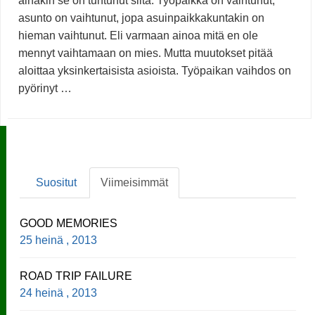
ainakin se on tuntunut siltä. Työpaikka on vaihtunut,
asunto on vaihtunut, jopa asuinpaikkakuntakin on
hieman vaihtunut. Eli varmaan ainoa mitä en ole
mennyt vaihtamaan on mies. Mutta muutokset pitää
aloittaa yksinkertaisista asioista. Työpaikan vaihdos on
pyörinyt …
Suositut
Viimeisimmät
GOOD MEMORIES
25 heinä , 2013
ROAD TRIP FAILURE
24 heinä , 2013