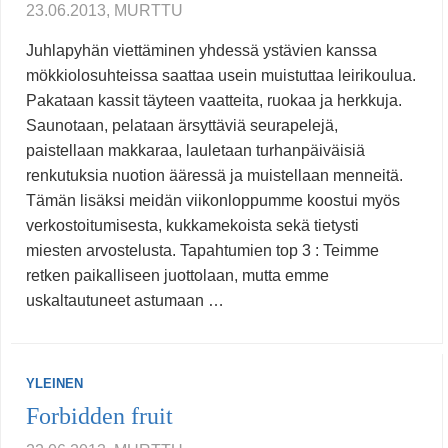
23.06.2013, MURTTU
Juhlapyhän viettäminen yhdessä ystävien kanssa
mökkiolosuhteissa saattaa usein muistuttaa leirikoulua.
Pakataan kassit täyteen vaatteita, ruokaa ja herkkuja.
Saunotaan, pelataan ärsyttäviä seurapelejä,
paistellaan makkaraa, lauletaan turhanpäiväisiä
renkutuksia nuotion ääressä ja muistellaan menneitä.
Tämän lisäksi meidän viikonloppumme koostui myös
verkostoitumisesta, kukkamekoista sekä tietysti
miesten arvostelusta. Tapahtumien top 3 : Teimme
retken paikalliseen juottolaan, mutta emme
uskaltautuneet astumaan …
YLEINEN
Forbidden fruit