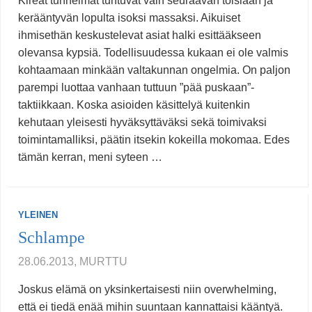
Kireät tunnelmat tuntuvat vain seuraavan toisiaan ja
kerääntyvän lopulta isoksi massaksi. Aikuiset
ihmisethän keskustelevat asiat halki esittääkseen
olevansa kypsiä. Todellisuudessa kukaan ei ole valmis
kohtaamaan minkään valtakunnan ongelmia. On paljon
parempi luottaa vanhaan tuttuun ”pää puskaan”-
taktiikkaan. Koska asioiden käsittelyä kuitenkin
kehutaan yleisesti hyväksyttäväksi sekä toimivaksi
toimintamalliksi, päätin itsekin kokeilla mokomaa. Edes
tämän kerran, meni syteen …
YLEINEN
Schlampe
28.06.2013, MURTTU
Joskus elämä on yksinkertaisesti niin overwhelming,
että ei tiedä enää mihin suuntaan kannattaisi kääntyä.