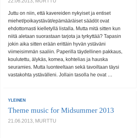
22.06.2013, MURTTU
Juttu on niin, että kavereiden nykyiset ja entiset
miehet/poikaystävät/epämääräiset säädöt ovat
ehdottomasti kielletyllä listalla. Mutta mitä sitten kun
niitä aletaan suorastaan tarjota ja tyrkyttää? Tapasin
jokin aika sitten erään erittäin hyvän ystäväni
viimeisimmän saaliin. Paperilla täydellinen pakkaus,
koulutettu, älykäs, komea, kohtelias ja hauska
seuramies. Mutta luonteeltaan sekä tavoiltaan täysi
vastakohta ystävälleni. Jollain tasolla he ovat …
YLEINEN
Theme music for Midsummer 2013
21.06.2013, MURTTU