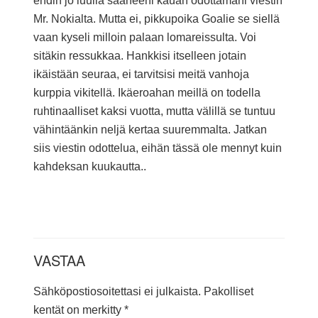
ehdin jo luulla saaneeni kauan odottamani viestin
Mr. Nokialta. Mutta ei, pikkupoika Goalie se siellä
vaan kyseli milloin palaan lomareissulta. Voi
sitäkin ressukkaa. Hankkisi itselleen jotain
ikäistään seuraa, ei tarvitsisi meitä vanhoja
kurppia vikitellä. Ikäeroahan meillä on todella
ruhtinaalliset kaksi vuotta, mutta välillä se tuntuu
vähintäänkin neljä kertaa suuremmalta. Jatkan
siis viestin odottelua, eihän tässä ole mennyt kuin
kahdeksan kuukautta..
VASTAA
Sähköpostiosoitettasi ei julkaista.
Pakolliset
kentät on merkitty
*