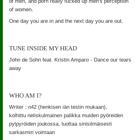
of men, and porn really fucked up men's perception
of women.
One day you are in and the next day you are out.
TUNE INSIDE MY HEAD
John de Sohn feat. Kristin Amparo - Dance our tears
away
WHO AM I?
Writer : n42 (henkisen iän testin mukaan),
kolhittu neliskulmainen palikka muiden pyöreiden
pylpyröiden joukossa, luottaa sinisilmäisesti
sarkasmin voimaan