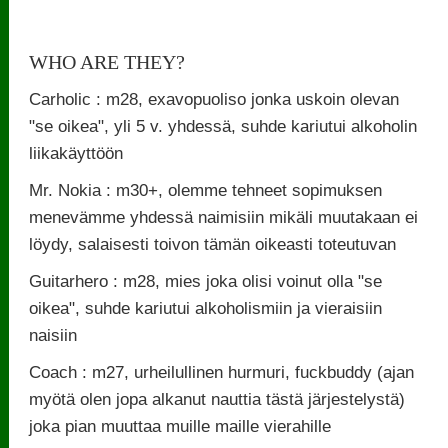
WHO ARE THEY?
Carholic : m28, exavopuoliso jonka uskoin olevan
"se oikea", yli 5 v. yhdessä, suhde kariutui alkoholin
liikakäyttöön
Mr. Nokia : m30+, olemme tehneet sopimuksen
menevämme yhdessä naimisiin mikäli muutakaan ei
löydy, salaisesti toivon tämän oikeasti toteutuvan
Guitarhero : m28, mies joka olisi voinut olla "se
oikea", suhde kariutui alkoholismiin ja vieraisiin
naisiin
Coach : m27, urheilullinen hurmuri, fuckbuddy (ajan
myötä olen jopa alkanut nauttia tästä järjestelystä)
joka pian muuttaa muille maille vierahille