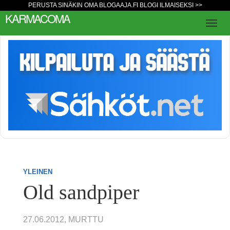
PERUSTA SINÄKIN OMA BLOGAAJA.FI BLOGI ILMAISEKSI >>
KARMACOMA
YLEINEN
Old sandpiper
27.06.2012, MURTTU