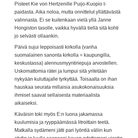
Pisteet Kie von Hertzenille Puijo-Kuopio t-
paidasta. Aika noloa, mutta onnittelut yllättävästä
valinnasta. Ei se kuitenkaan vielä yllä Janne
Hongiston tasolle, vaikka hyvällä tiellä sitä kohti
jo selvästi ollaankin.
Päivä sujui leppoisasti kirkolla (vanha
suomalainen sanonta kirkolla = kaupungilla,
keskustassa) alennusmyyntiriepuja arvostellen.
Uskomattomia rätei ja lumpui sitä yritetään
nykyään kuluttajalle tyrkyttää. Toisaalta on ihan
hauskaa seurata millaisia asukokonaisuuksia
ihmiset saavat sellaisesta materiaalista
aikaiseksi.
Käväisin toki myös E:n luona jakamassa
kuulumisia ja ryyppäämässä litroittain teetä.
Matkalla sydämeni jätti pari lyöntiä väliin kun