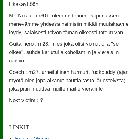
liikakäyttöön
Mr. Nokia : m30+, olemme tehneet sopimuksen
menevämme yhdessä naimisiin mikäli muutakaan ei
löydy, salaisesti toivon tämän oikeasti toteutuvan
Guitarhero : m28, mies joka olisi voinut olla "se
oikea", suhde kariutui alkoholismiin ja vieraisiin
naisiin
Coach : m27, urheilullinen hurmuri, fuckbuddy (ajan
myötä olen jopa alkanut nauttia tästä järjestelystä)
joka pian muuttaa muille maille vierahille
Next victim : ?
LINKIT
HelsinkiMissio