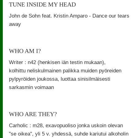
TUNE INSIDE MY HEAD
John de Sohn feat. Kristin Amparo - Dance our tears
away
WHO AM I?
Writer : n42 (henkisen iän testin mukaan),
kolhittu neliskulmainen palikka muiden pyöreiden
pylpyröiden joukossa, luottaa sinisilmäisesti
sarkasmin voimaan
WHO ARE THEY?
Carholic : m28, exavopuoliso jonka uskoin olevan
"se oikea", yli 5 v. yhdessä, suhde kariutui alkoholin