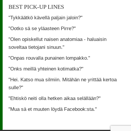
BEST PICK-UP LINES
"Tykkäätkö kävellä paljain jaloin?"
"Ootko sä se yläasteen Pirre?"
"Olen opiskellut naisen anatomiaa - haluaisin
soveltaa tietojani sinuun."
"Onpas rouvalla punainen lompakko."
"Onks meillä yhteinen kotimatka?"
"Hei. Katso mua silmiin. Mitähän ne yrittää kertoa
sulle?"
"Ehtiskö neiti olla hetken aikaa selällään?"
"Mua sä et muuten löydä Facebook:sta."